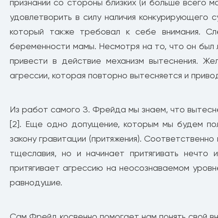
признании со стороны близких (и больше всего м
удовлетворить в силу наличия конкурирующего с
который также требовал к себе внимания. Сл
беременности мамы. Несмотря на то, что он был
привести в действие механизм вытеснения. Ж
агрессии, которая повторно вытесняется и приво
Из работ самого З. Фрейда мы знаем, что вытесн
[2]. Еще одно допущение, которым мы будем по
закону гравитации (притяжения). Соответственно
тщеславия, но и начинает притягивать нечто 
притягивает агрессию на неосознаваемом уровне,
равнодушие.
Сам Фрейд косвенно помогает нам понять свой в