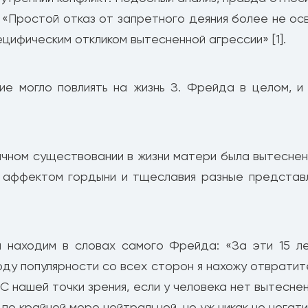
: «Простой отказ от запретного деяния более не ос
ецифическим откликом вытесненной агрессии» [1].
е могло повлиять на жизнь З. Фрейда в целом, и 
ичном существовании в жизни матери была вытесне
м аффектом гордыни и тщеславия разные представл
 находим в словах самого Фрейда: «За эти 15 ле
оду популярности со всех сторон я нахожу отвратит
 С нашей точки зрения, если у человека нет вытесне
по крайней мере нейтральной, но уж никак не негати