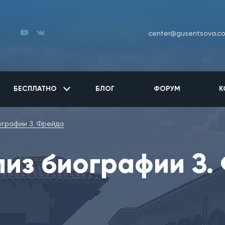
center@gusentsova.c
БЕСПЛАТНО
БЛОГ
ФОРУМ
К
ографии З. Фрейда
из биографии З.