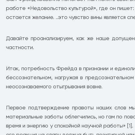
работе «Недовольство культурой», где он пишет
остается желание. ..это чувство вины является сп
Давайте проанализируем, как же наше допущени
частности.
Итак, потребность Фрейда в признании и единол
бессознательном, нагружая в предсознательно
неосознаваемого отыгрывания вовне.
Первое подтверждение правоты наших слов мы
материальные заботы облегчились, но гам по пов
время и энергию у спокойной научной работы» [1].
его реакция на славу должна быть позитивной или 