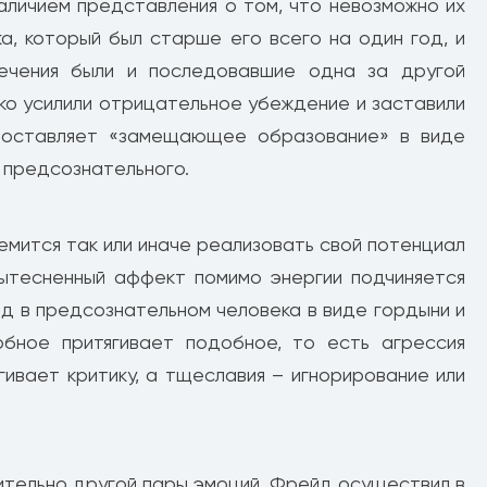
наличием представления о том, что невозможно их
а, который был старше его всего на один год, и
лечения были и последовавшие одна за другой
ко усилили отрицательное убеждение и заставили
о оставляет «замещающее образование» в виде
 предсознательного.
емится так или иначе реализовать свой потенциал
вытесненный аффект помимо энергии подчиняется
ед в предсознательном человека в виде гордыни и
обное притягивает подобное, то есть агрессия
гивает критику, а тщеславия – игнорирование или
ительно другой пары эмоций, Фрейд осуществил в