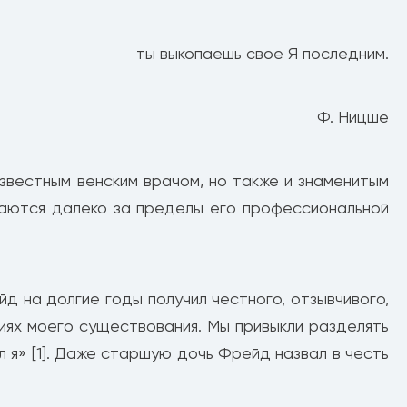
ты выкопаешь свое Я последним.
Ф. Ницше
звестным венским врачом, но также и знаменитым
раются далеко за пределы его профессиональной
йд на долгие годы получил честного, отзывчивого,
иях моего существования. Мы привыкли разделять
л я» [1]. Даже старшую дочь Фрейд назвал в честь