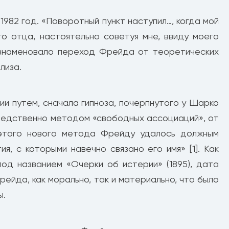
982 год. «Поворотный пункт наступил…, когда мой
о отца, настоятельно советуя мне, ввиду моего
 ознаменовало переход Фрейда от теоретических
лиза.
и путем, сначала гипноза, почерпнутого у Шарко
средственно методом «свободных ассоциаций», от
 этого нового метода Фрейду удалось должным
, с которыми навечно связано его имя» [1]. Как
под названием «Очерки об истерии» (1895), дата
ейда, как морально, так и материально, что было
ы.