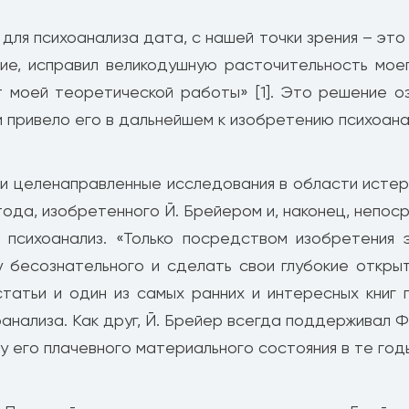
ля психоанализа дата, с нашей точки зрения – это 1
ние, исправил великодушную расточительность моег
от моей теоретической работы» [1]. Это решение
и привело его в дальнейшем к изобретению психоана
 и целенаправленные исследования в области истери
етода, изобретенного Й. Брейером и, наконец, непо
 психоанализ. «Только посредством изобретения
бесознательного и сделать свои глубокие открытия
татьи и один из самых ранних и интересных книг 
анализа. Как друг, Й. Брейер всегда поддерживал Фр
у его плачевного материального состояния в те год