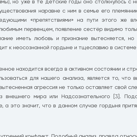
амы), но уже в те детские годы оно столкнулось с 
уществования наравне с ним в семье его племянник
едующими «препятствиями» на пути этого же в
 любимым первенцем, появление сестёр видимо толь
елание иметь любовь и признание вытесняется, н
дит к неосознанной гордыне и тщеславию в системе
енное находится всегда в активном состоянии и стр
льзоваться для нашего анализа, является то, что 
 вытесненная агрессия не только оставляет свой сл
из внешнего мира или Надсознательного [3]. Под
 а это значит, что в данном случае гордыня притя
нутренний конфликт. Подобный анализ, правда относ