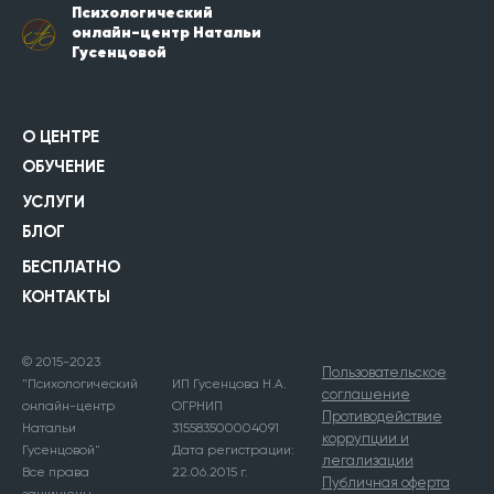
Психологический
онлайн-центр Натальи
Гусенцовой
О ЦЕНТРЕ
ОБУЧЕНИЕ
УСЛУГИ
БЛОГ
БЕСПЛАТНО
КОНТАКТЫ
© 2015-2023
Пользовательское
"Психологический
ИП Гусенцова Н.А.
соглашение
онлайн-центр
ОГРНИП
Противодействие
Натальи
315583500004091
коррупции и
Гусенцовой"
Дата регистрации:
легализации
Все права
22.06.2015 г.
Публичная оферта