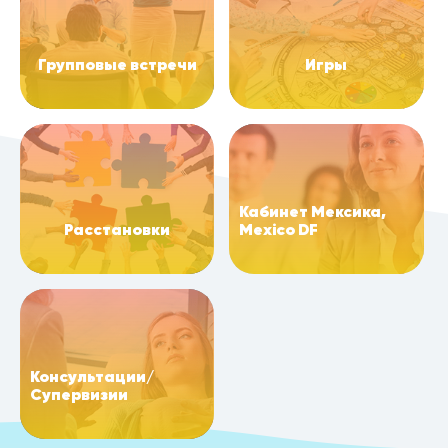
Групповые встречи
Игры
Кабинет Мексика,
Расстановки
Mexico DF
Консультации/
Супервизии